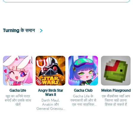
Turning के समान
Gacha Life
Angry Birds Star
Gacha Club
Melon Playground
Wars II
खुद का अनिमे पात्र
Gacha Life के
एक सैंडबॉक्स जहाँ आप
बनाएँ और उसके साथ
Darth Maul,
रचनाकारों की ओर से
जितना चाहें उतना
खेलें
Anakin और
एक नया साहसिक
हिंसक हो सकते हैं
General Grievous
अभियान
के साथ खड़ा होता है