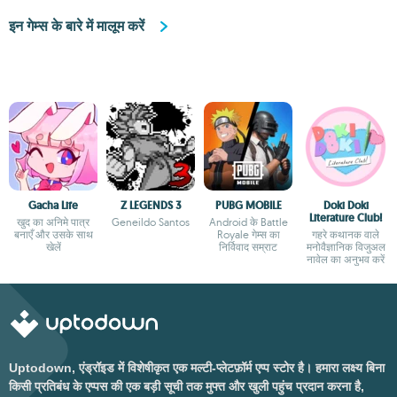
इन गेम्स के बारे में मालूम करें
Gacha Life
Z LEGENDS 3
PUBG MOBILE
Doki Doki
Literature Club!
खुद का अनिमे पात्र
Geneildo Santos
Android के Battle
बनाएँ और उसके साथ
Royale गेम्स का
गहरे कथानक वाले
खेलें
निर्विवाद सम्राट
मनोवैज्ञानिक विजुअल
नावेल का अनुभव करें
Uptodown, एंड्रॉइड में विशेषीकृत एक मल्टी-प्लेटफ़ॉर्म एप्प स्टोर है। हमारा लक्ष्य बिना
किसी प्रतिबंध के एप्पस की एक बड़ी सूची तक मुफ्त और खुली पहुंच प्रदान करना है,