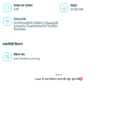
फाइल का प्रकार
साइज़
APK
43.86 MB
SHA256
0f129144d03fc2588f1c7d1aa2dd5
3cbcb15c72a9bb46a15077b3385
35d33afa
तकनीकी विवरण
पैकेज नाम
net.fowers.turning
विज्ञापन
Turbo के साथ विज्ञापन हटाएं और बहुत कुछ करें