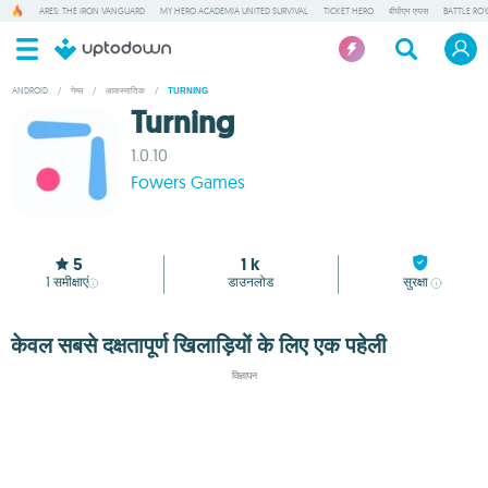
ARES: THE IRON VANGUARD
MY HERO ACADEMIA UNITED SURVIVAL
TICKET HERO
वीपीएन एप्पस
BATTLE RO
ANDROID
/
गेम्स
/
आकस्मातिक
/
TURNING
Turning
1.0.10
Fowers Games
5
1 k
1
समीक्षाएं
डाउनलोड
सुरक्षा
केवल सबसे दक्षतापूर्ण खिलाड़ियों के लिए एक पहेली
विज्ञापन